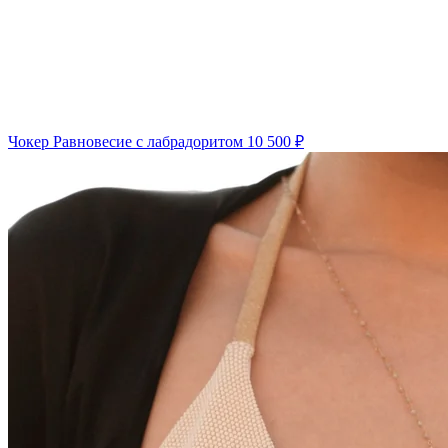
Чокер Равновесие с лабрадоритом
10 500 ₽