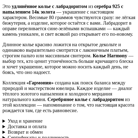
Это
удлинённое колье с лабрадоритом
из
серебра 925 с
напылением 14к золота
— украшение с настоящим
характером. Весомые 80 граммов чувствуются сразу: не лёгкая
бижутерия, а изделие, которое остаётся с вами. Лабрадорит в
оправе переливается сине-зелёными вспышками — каждый
камень уникален, и свет всякий раз открывает его по-новому.
Длинное колье красиво ложится на открытое декольте и
одинаково выразительно смотрится с лаконичным платьем,
строгим пальто или массивным свитером.
Колье Harmony
—
выбор тех, кто ценит утончённость больше кричащего блеска
и хочет украшение, которое можно носить каждый день, не
боясь, что оно надоест.
Коллекция
«Гармония»
создана как поиск баланса между
природой и мастерством ювелира. Каждое изделие — диалог
тёплого золотого напыления и холодного мерцания
натурального камня.
Серебряное колье с лабрадоритом
из
этой коллекции — напоминание о том, что настоящая красота
рождается там, где есть равновесие.
Уход и хранение
Доставка и оплата
Возврат и обмен
Сертификаты и подлинность