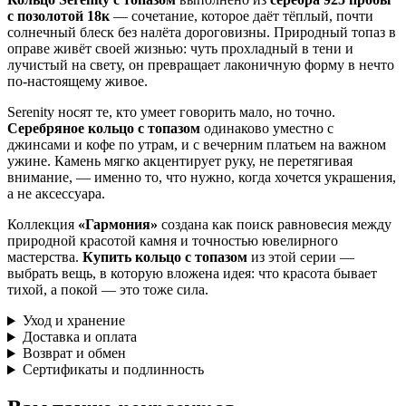
с позолотой 18к
— сочетание, которое даёт тёплый, почти
солнечный блеск без налёта дороговизны. Природный топаз в
оправе живёт своей жизнью: чуть прохладный в тени и
лучистый на свету, он превращает лаконичную форму в нечто
по-настоящему живое.
Serenity носят те, кто умеет говорить мало, но точно.
Серебряное кольцо с топазом
одинаково уместно с
джинсами и кофе по утрам, и с вечерним платьем на важном
ужине. Камень мягко акцентирует руку, не перетягивая
внимание, — именно то, что нужно, когда хочется украшения,
а не аксессуара.
Коллекция
«Гармония»
создана как поиск равновесия между
природной красотой камня и точностью ювелирного
мастерства.
Купить кольцо с топазом
из этой серии —
выбрать вещь, в которую вложена идея: что красота бывает
тихой, а покой — это тоже сила.
Уход и хранение
Доставка и оплата
Возврат и обмен
Сертификаты и подлинность