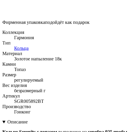
Фирменная упаковка
подойдёт как подарок
Коллекция
Гармония
Тип
Кольца
Материал
Золотое напыление 18к
Камни
Топаз
Размер
регулируемый
Вес изделия
безразмерный г
Артикул
SGR005892BT
Производство
Гонконг
Описание
Кольцо Serenity с топазом
выполнено из
серебра 925 пробы