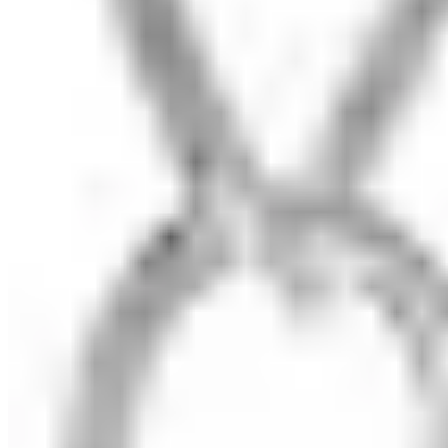
© 2018–2026 LUNALU
visa
mc
мир
sbp
Политика
·
Оферта