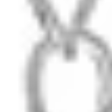
Помощь
Доставка
Размер кольца
Возврат
Уход за серебром
FAQ
Бренд
О Lunalu
Журнал
Гид по камням
Мастер-классы
Шоурум
Связь
zabota@lunalu.ru
+7 (909) 694-70-99
Telegram
Max