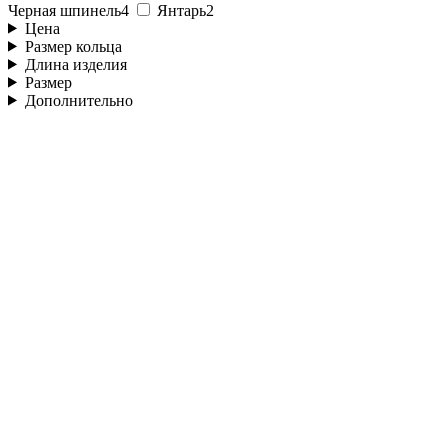
Черная шпинель
4
Янтарь
2
Цена
Размер кольца
Длина изделия
Размер
Дополнительно
Быстрый просмотр
Пусеты Комета с цирконами
серебро · циркон
4 000 ₽
Быстрый просмотр
Пусеты Комета с цирконами
серебро · циркон
3 800 ₽
Быстрый просмотр
Пусеты Звезды с цирконами в серебре с золотым напылением
золотое напыление 18к
5 000 ₽
Быстрый просмотр
Пусеты Звезды с цирконами в серебре
серебро · циркон
5 000 ₽
Быстрый просмотр