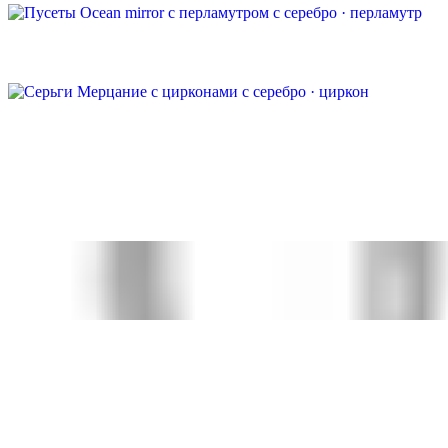
Быстрый просмотр
Пусеты Ocean mirror с перламутром
серебро · перламутр
5 500 ₽
Быстрый просмотр
Серьги Мерцание с цирконами
серебро · циркон
5 000 ₽
Быстрый просмотр
Серьги Орбита
серебро
5 000 ₽
Быстрый просмотр
Колье Габриель
серебро
10 000 ₽
Быстрый просмотр
Пусеты Покой с розовым кварцем
серебро · розовый кварц
9 500 ₽
Быстрый просмотр
Пусеты Serenity с топазом
позолоченное серебро 999 · топаз