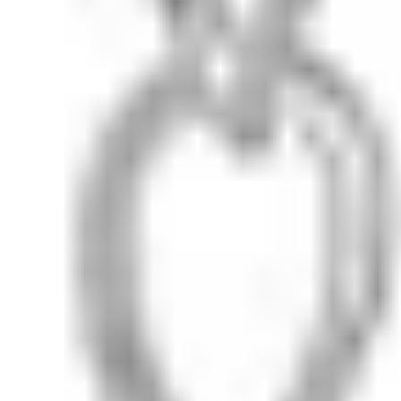
9 200 ₽
Размер
Гид по размеру
Подробнее
В корзину ·
9 200 ₽
Бесплатная доставка от 20 000 ₽ · возврат 14 дней ·
сертификат серебра
lunalu
Серебро 925° и натуральные камни. Ювелирный бренд
из Москвы, с 2018 года.
Шоурум: ул. Тверская 20/1с1
Вт, Чт, Сб · 11:00–20:00
В другие дни — по
предварительной
записи
+7 (909) 694-70-99
Каталог
Кольца
Серьги
Колье
Браслеты
Sale