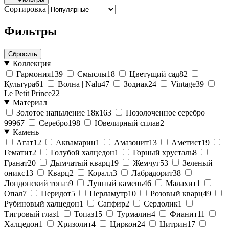
Сортировка
Фильтры
Сбросить
Коллекция
Гармония
139
Смыслы
18
Цветущий сад
82
Культура
61
Волна | Nalu
47
Зодиак
24
Vintage
39
Le Petit Prince
22
Материал
Золотое напыление 18к
163
Позолоченное серебро
999
67
Серебро
198
Ювелирный сплав
2
Камень
Агат
12
Аквамарин
1
Амазонит
13
Аметист
19
Гематит
2
Голубой халцедон
1
Горный хрусталь
8
Гранат
20
Дымчатый кварц
19
Жемчуг
53
Зеленый
оникс
13
Кварц
2
Коралл
3
Лабрадорит
38
Лондонский топаз
9
Лунный камень
46
Малахит
1
Опал
7
Перидот
5
Перламутр
10
Розовый кварц
49
Рубиновый халцедон
1
Сапфир
2
Сердолик
1
Тигровый глаз
1
Топаз
15
Турмалин
4
Фианит
11
Халцедон
1
Хризолит
4
Циркон
24
Цитрин
17