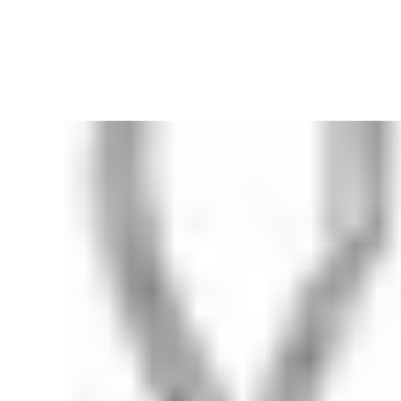
Кольцо Тиара
серебро
6 500 ₽
Быстрый просмотр
Пусеты Soul с розовым кварцем
серебро · розовый кварц
9 500 ₽
Быстрый просмотр
Колье Medici с розовым кварцем
серебро · розовый кварц
9 500 ₽
Показано
48
из
434
Назад
Показать ещё 24
Фильтры
Сбросить
Показать 434
серебро · лунный камень
Кольцо «Лунный лёд»