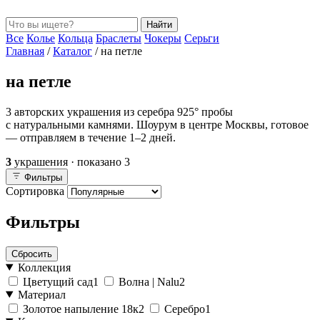
Найти
Все
Колье
Кольца
Браслеты
Чокеры
Серьги
Главная
/
Каталог
/
на петле
на петле
3 авторских украшения из серебра 925° пробы
с натуральными камнями. Шоурум в центре Москвы, готовое
— отправляем в течение 1–2 дней.
3
украшения · показано
3
Фильтры
Сортировка
Фильтры
Сбросить
Коллекция
Цветущий сад
1
Волна | Nalu
2
Материал
Золотое напыление 18к
2
Серебро
1