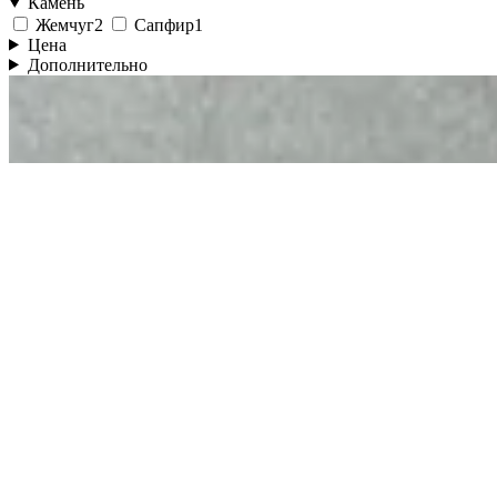
Камень
Жемчуг
2
Сапфир
1
Цена
Дополнительно
Быстрый просмотр
Серьги Iris с сапфирами
серебро · сапфир
8 800 ₽
Быстрый просмотр
Серьги Pearls с жемчугом
золотое напыление 18к · жемчуг
9 300 ₽
Быстрый просмотр
Серьги Ocean с жемчужиной
золотое напыление 18к · жемчуг
10 000 ₽
Фильтры
Сбросить
Показать 3