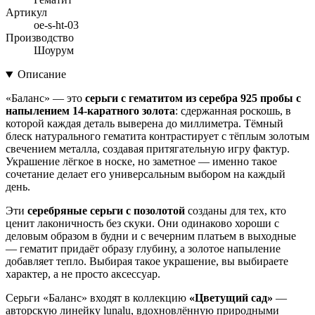
Артикул
oe-s-ht-03
Производство
Шоурум
Описание
«Баланс» — это
серьги с гематитом из серебра 925 пробы с
напылением 14-каратного золота
: сдержанная роскошь, в
которой каждая деталь выверена до миллиметра. Тёмный
блеск натурального гематита контрастирует с тёплым золотым
свечением металла, создавая притягательную игру фактур.
Украшение лёгкое в носке, но заметное — именно такое
сочетание делает его универсальным выбором на каждый
день.
Эти
серебряные серьги с позолотой
созданы для тех, кто
ценит лаконичность без скуки. Они одинаково хороши с
деловым образом в будни и с вечерним платьем в выходные
— гематит придаёт образу глубину, а золотое напыление
добавляет тепло. Выбирая такое украшение, вы выбираете
характер, а не просто аксессуар.
Серьги «Баланс» входят в коллекцию
«Цветущий сад»
—
авторскую линейку lunalu, вдохновлённую природными