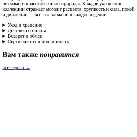
ритмами и красотой живой природы. Каждое украшение
коллекции отражает момент расцвета: хрупкость и сила, покой
и движение — всё это вложено в каждое изделие.
Уход и хранение
Доставка и оплата
Возврат и обмен
Сертификаты и подлинность
Вам также
понравится
все серьги →
Быстрый просмотр
Серьги Гармония с розовым кварцем
серебро · розовый кварц
9 300 ₽
Быстрый просмотр
Серьги Гармония с розовым кварцем
золотое напыление 18к · розовый кварц
9 300 ₽
Быстрый просмотр
Серьги Гармония с дымчатым кварцем
серебро · дымчатый кварц