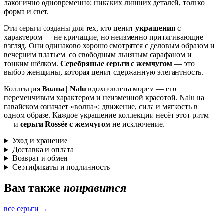
лаконично одновременно: никаких лишних деталей, только
форма и свет.
Эти серьги созданы для тех, кто ценит
украшения
с
характером — не кричащие, но неизменно притягивающие
взгляд. Они одинаково хорошо смотрятся с деловым образом и
вечерним платьем, со свободным льняным сарафаном и
тонким шёлком.
Серебряные серьги с жемчугом
— это
выбор женщины, которая ценит сдержанную элегантность.
Коллекция
Волна | Nalu
вдохновлена морем — его
переменчивым характером и неизменной красотой. Nalu на
гавайском означает «волна»: движение, сила и мягкость в
одном образе. Каждое украшение коллекции несёт этот ритм
— и
серьги Rossée с жемчугом
не исключение.
Уход и хранение
Доставка и оплата
Возврат и обмен
Сертификаты и подлинность
Вам также
понравится
все серьги →
Быстрый просмотр