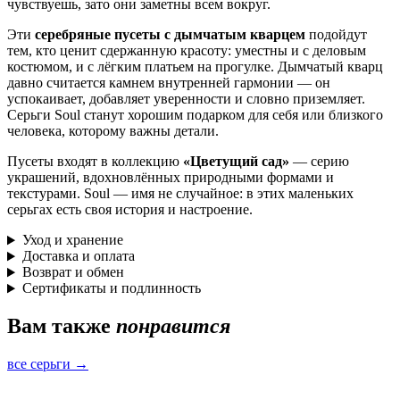
чувствуешь, зато они заметны всем вокруг.
Эти
серебряные пусеты с дымчатым кварцем
подойдут
тем, кто ценит сдержанную красоту: уместны и с деловым
костюмом, и с лёгким платьем на прогулке. Дымчатый кварц
давно считается камнем внутренней гармонии — он
успокаивает, добавляет уверенности и словно приземляет.
Серьги Soul станут хорошим подарком для себя или близкого
человека, которому важны детали.
Пусеты входят в коллекцию
«Цветущий сад»
— серию
украшений, вдохновлённых природными формами и
текстурами. Soul — имя не случайное: в этих маленьких
серьгах есть своя история и настроение.
Уход и хранение
Доставка и оплата
Возврат и обмен
Сертификаты и подлинность
Вам также
понравится
все серьги →
Быстрый просмотр
Серьги Гармония с розовым кварцем