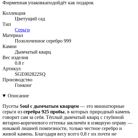
Фирменная упаковка
подойдёт как подарок
Коллекция
Цветущий сад
Тип
Серьги
Материал
Позолоченное серебро 999
Камни
Дымчатый кварц
Вес изделия
0.8 г
Артикул
SGE002822SQ
Производство
Гонконг
Описание
Пусеты
Soul с дымчатым кварцем
— это миниатюрные
серьги из
серебра 925 пробы
, в которых природный камень
говорит сам за себя. Тёплый дымчатый кварц с глубиной
янтарно-коричневого оттенка заключён в изящную оправу —
никакой лишней помпезности, только честное серебро и
живой камень. Благодаря весу всего 0,8 г их почти не