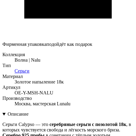
Фирменная упаковка
подойдёт как подарок
Коллекция
Волна | Nalu
Тип
Серьги
Материал
Золотое напыление 18к
Артикул
OE-Y-MSH-NALU
Производство
Москва, мастерская Lunalu
Описание
Серьги Calypso — это
серебряные серьги с позолотой 18к
, в
которых чувствуется свобода и лёгкость морского бриза.
Серебро 925 пробы
в сочетании с тёплым золотым