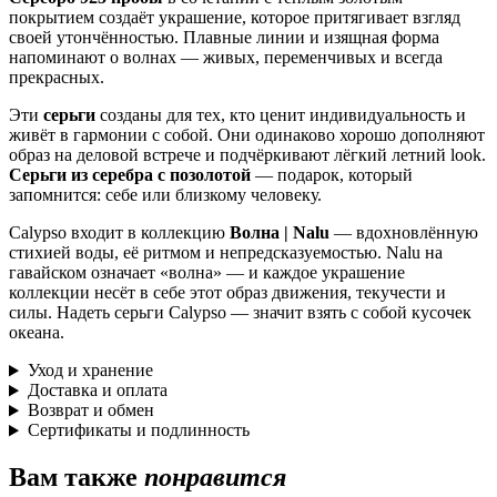
покрытием создаёт украшение, которое притягивает взгляд
своей утончённостью. Плавные линии и изящная форма
напоминают о волнах — живых, переменчивых и всегда
прекрасных.
Эти
серьги
созданы для тех, кто ценит индивидуальность и
живёт в гармонии с собой. Они одинаково хорошо дополняют
образ на деловой встрече и подчёркивают лёгкий летний look.
Серьги из серебра с позолотой
— подарок, который
запомнится: себе или близкому человеку.
Calypso входит в коллекцию
Волна | Nalu
— вдохновлённую
стихией воды, её ритмом и непредсказуемостью. Nalu на
гавайском означает «волна» — и каждое украшение
коллекции несёт в себе этот образ движения, текучести и
силы. Надеть серьги Calypso — значит взять с собой кусочек
океана.
Уход и хранение
Доставка и оплата
Возврат и обмен
Сертификаты и подлинность
Вам также
понравится