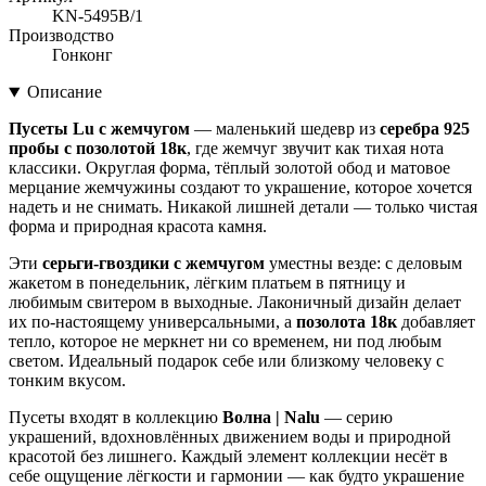
KN-5495B/1
Производство
Гонконг
Описание
Пусеты Lu с жемчугом
— маленький шедевр из
серебра 925
пробы с позолотой 18к
, где жемчуг звучит как тихая нота
классики. Округлая форма, тёплый золотой обод и матовое
мерцание жемчужины создают то украшение, которое хочется
надеть и не снимать. Никакой лишней детали — только чистая
форма и природная красота камня.
Эти
серьги-гвоздики с жемчугом
уместны везде: с деловым
жакетом в понедельник, лёгким платьем в пятницу и
любимым свитером в выходные. Лаконичный дизайн делает
их по-настоящему универсальными, а
позолота 18к
добавляет
тепло, которое не меркнет ни со временем, ни под любым
светом. Идеальный подарок себе или близкому человеку с
тонким вкусом.
Пусеты входят в коллекцию
Волна | Nalu
— серию
украшений, вдохновлённых движением воды и природной
красотой без лишнего. Каждый элемент коллекции несёт в
себе ощущение лёгкости и гармонии — как будто украшение