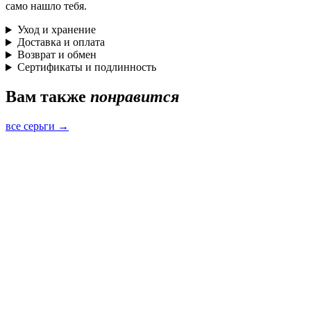
само нашло тебя.
Уход и хранение
Доставка и оплата
Возврат и обмен
Сертификаты и подлинность
Вам также
понравится
все серьги →
Быстрый просмотр
Серьги Гармония с розовым кварцем
серебро · розовый кварц
9 300 ₽
Быстрый просмотр
Серьги Гармония с розовым кварцем
золотое напыление 18к · розовый кварц
9 300 ₽
Быстрый просмотр
Серьги Гармония с дымчатым кварцем
серебро · дымчатый кварц
8 800 ₽
Пусеты Lu с жемчугом
5 800 ₽