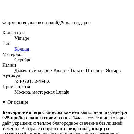
Фирменная упаковка
подойдёт как подарок
Коллекция
Vintage
Тип
Кольца
Материал
Серебро
Камни
Дымчатый кварц · Кварц · Топаз · Цитрин · Янтарь
Артикул
SSRG017594MIX
Производство
Москва, мастерская Lunalu
Описание
Будуарное кольцо с миксом камней
выполнено из
серебра
925 пробы с напылением золота 14к
— сочетание, которое
даёт украшению тёплое благородное свечение без лишней
тяжести. В оправе собраны
цитрин, топаз, кварц и
дымчатый кварц
: каждый камень со своим характером,