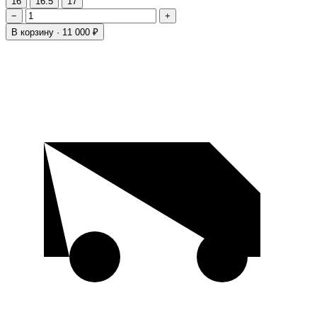
16
16.5
17
−
+
В корзину ·
11 000 ₽