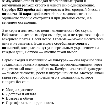
бамбукового стебля передан через плавные грани и
ритмичный рельеф: строго и женственно одновременно.
Серебро 925 пробы
даёт прочность и благородный блеск, а
позолота 18 карат
добавляет тёплое медовое свечение —
одинаково хорошо смотрится и при дневном свете, и в
вечернем освещении.
Эти серьги для тех, кто ценит лаконичность без скуки.
Работают и с деловым образом в будни, и не теряются на фоне
вечернего платья. Весят всего 3 грамма — можно носить весь
день и не замечать. Если ищете
серебряные серьги с
позолотой
, которые станут универсальным украшением на
каждый день, Bamboo — именно такой выбор.
Серьги входят в коллекцию
«Культура»
— она вдохновлена
традициями разных народов мира, переосмысленными через
современный ювелирный язык. Бамбук в азиатской культуре
— символ гибкости, роста и внутренней силы. Мастера lunalu
взяли этот образ и воплотили его в украшении, которое
говорит без слов.
Уход и хранение
Доставка и оплата
Возврат и обмен
Сертификаты и подлинность