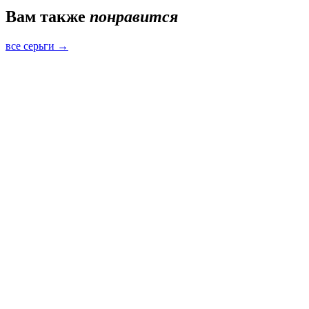
Вам также
понравится
все серьги →
Быстрый просмотр
Серьги Гармония с розовым кварцем
серебро · розовый кварц
9 300 ₽
Быстрый просмотр
Серьги Гармония с розовым кварцем
золотое напыление 18к · розовый кварц
9 300 ₽
Быстрый просмотр
Серьги Гармония с дымчатым кварцем
серебро · дымчатый кварц
8 800 ₽
Серьги Bamboo
11 000 ₽
В корзину
1
/
4
Добавлено в корзину