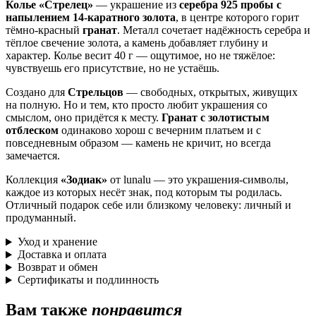
Колье «Стрелец»
— украшение из
серебра 925 пробы с
напылением 14-каратного золота
, в центре которого горит
тёмно-красный
гранат
. Металл сочетает надёжность серебра и
тёплое свечение золота, а камень добавляет глубину и
характер. Колье весит 40 г — ощутимое, но не тяжёлое:
чувствуешь его присутствие, но не устаёшь.
Создано для
Стрельцов
— свободных, открытых, живущих
на полную. Но и тем, кто просто любит украшения со
смыслом, оно придётся к месту.
Гранат с золотистым
отблеском
одинаково хорош с вечерним платьем и с
повседневным образом — камень не кричит, но всегда
замечается.
Коллекция
«Зодиак»
от lunalu — это украшения-символы,
каждое из которых несёт знак, под которым ты родилась.
Отличный подарок себе или близкому человеку: личный и
продуманный.
Уход и хранение
Доставка и оплата
Возврат и обмен
Сертификаты и подлинность
Вам также
понравится