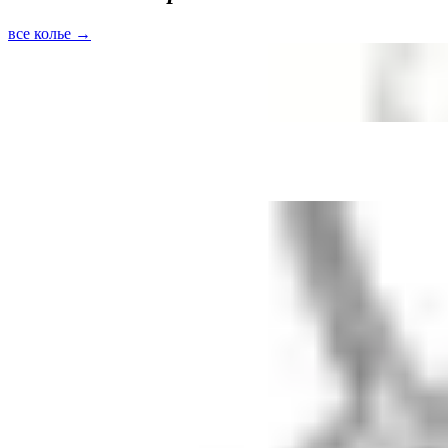
все колье →
Быстрый просмотр
Чокер Равновесие с лабрадоритом
серебро · лабрадорит
10 500 ₽
Быстрый просмотр
Чокер Равновесие с лабрадоритом
золотое напыление 18к · лабрадорит
10 500 ₽
Быстрый просмотр
Колье Леди Ди с лунными камнями
серебро · лунный камень
14 000 ₽
Колье знак зодиака «Стрелец»
15 900 ₽
В корзину
1
/
3
Добавлено в корзину
Колье знак зодиака «Стрелец»
серебро · гранат
15 900 ₽ × 1
В корзину
Быстрый заказ