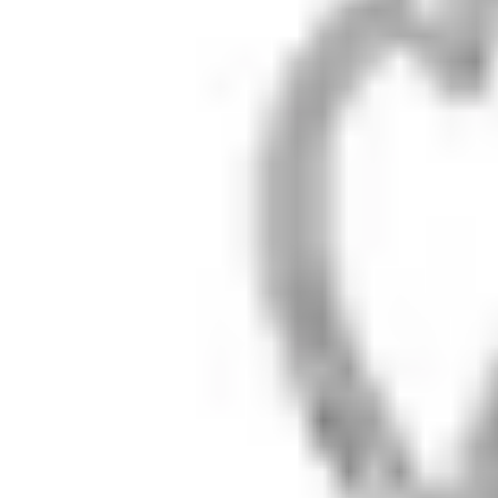
Бренд
О Lunalu
Журнал
Гид по камням
Мастер-классы
Шоурум
Связь
zabota@lunalu.ru
+7 (909) 694-70-99
Telegram
Max
© 2018–2026 LUNALU
visa
mc
мир
sbp
Политика
·
Оферта