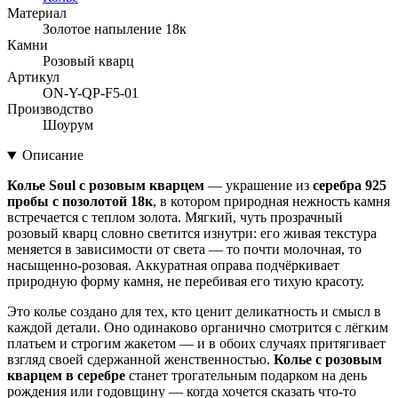
Материал
Золотое напыление 18к
Камни
Розовый кварц
Артикул
ON-Y-QP-F5-01
Производство
Шоурум
Описание
Колье Soul с розовым кварцем
— украшение из
серебра 925
пробы с позолотой 18к
, в котором природная нежность камня
встречается с теплом золота. Мягкий, чуть прозрачный
розовый кварц словно светится изнутри: его живая текстура
меняется в зависимости от света — то почти молочная, то
насыщенно-розовая. Аккуратная оправа подчёркивает
природную форму камня, не перебивая его тихую красоту.
Это колье создано для тех, кто ценит деликатность и смысл в
каждой детали. Оно одинаково органично смотрится с лёгким
платьем и строгим жакетом — и в обоих случаях притягивает
взгляд своей сдержанной женственностью.
Колье с розовым
кварцем в серебре
станет трогательным подарком на день
рождения или годовщину — когда хочется сказать что-то