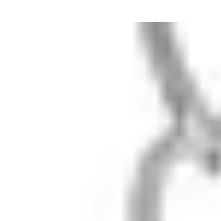
золотое напыление 18к · лабрадорит
10 500 ₽
Быстрый просмотр
Колье Леди Ди с лунными камнями
серебро · лунный камень
14 000 ₽
Колье Soul с розовым кварцем
8 800 ₽
Нет в наличии
1
/
3
Добавлено в корзину
Колье Soul с розовым кварцем
золотое напыление 18к ·
розовый кварц
8 800 ₽ × 1
В корзину
Быстрый заказ
lunalu
Серебро 925° и натуральные камни. Ювелирный бренд
из Москвы, с 2018 года.
Шоурум: ул. Тверская 20/1с1
Вт, Чт, Сб · 11:00–20:00
В другие дни — по
предварительной
записи