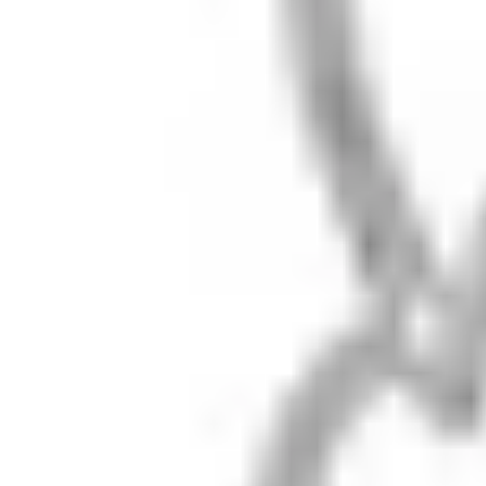
+7 (909) 694-70-99
Каталог
Кольца
Серьги
Колье
Браслеты
Sale
Помощь
Доставка
Размер кольца
Возврат
Уход за серебром
FAQ
Бренд
О Lunalu
Журнал
Гид по камням
Мастер-классы