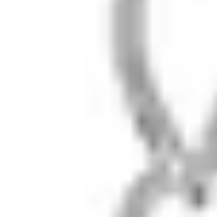
Шоурум
Связь
zabota@lunalu.ru
+7 (909) 694-70-99
Telegram
Max
© 2018–2026 LUNALU
visa
mc
мир
sbp
Политика
·
Оферта