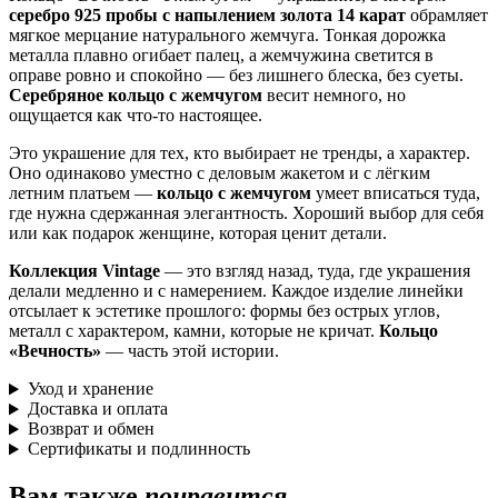
серебро 925 пробы с напылением золота 14 карат
обрамляет
мягкое мерцание натурального жемчуга. Тонкая дорожка
металла плавно огибает палец, а жемчужина светится в
оправе ровно и спокойно — без лишнего блеска, без суеты.
Серебряное кольцо с жемчугом
весит немного, но
ощущается как что-то настоящее.
Это украшение для тех, кто выбирает не тренды, а характер.
Оно одинаково уместно с деловым жакетом и с лёгким
летним платьем —
кольцо с жемчугом
умеет вписаться туда,
где нужна сдержанная элегантность. Хороший выбор для себя
или как подарок женщине, которая ценит детали.
Коллекция Vintage
— это взгляд назад, туда, где украшения
делали медленно и с намерением. Каждое изделие линейки
отсылает к эстетике прошлого: формы без острых углов,
металл с характером, камни, которые не кричат.
Кольцо
«Вечность»
— часть этой истории.
Уход и хранение
Доставка и оплата
Возврат и обмен
Сертификаты и подлинность
Вам также
понравится