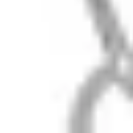
Доставка
Размер кольца
Возврат
Уход за серебром
FAQ
Бренд
О Lunalu
Журнал
Гид по камням
Мастер-классы
Шоурум
Связь
zabota@lunalu.ru
+7 (909) 694-70-99
Telegram
Max
© 2018–2026 LUNALU
visa
mc
мир
sbp
Политика
·
Оферта