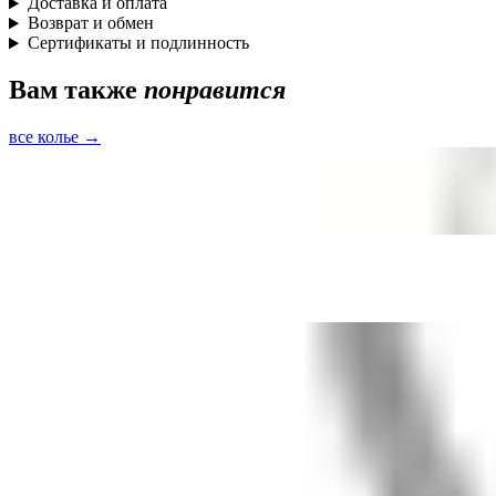
Доставка и оплата
Возврат и обмен
Сертификаты и подлинность
Вам также
понравится
все колье →
Быстрый просмотр
Чокер Равновесие с лабрадоритом
серебро · лабрадорит
10 500 ₽
Быстрый просмотр
Чокер Равновесие с лабрадоритом
золотое напыление 18к · лабрадорит
10 500 ₽
Быстрый просмотр
Колье Леди Ди с лунными камнями
серебро · лунный камень
14 000 ₽
Галстук Эллада с жемчужиной
9 000 ₽
В корзину