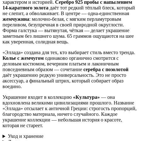
характером и историей.
Серебро 925 пробы с напылением
14-каратного золота
даёт тот редкий тёплый блеск, который
не слепит, а обволакивает. В центре — одна-единственная
жемчужина
: молочно-белая, с мягким перламутровым
переливом, безупречная в своей природной округлости.
Форма галстука — вытянутая, чёткая — делает украшение
заметным без лишнего шума. 65 граммов ощущаются на шее
как уверенная, солидная вещь.
«Эллада» создана для тех, кто выбирает стиль вместо тренда.
Колье с жемчугом
одинаково органично смотрится с
деловым костюмом, вечерним платьем и лаконичным
повседневным образом — сочетание
серебра с позолотой
даёт украшению редкую универсальность. Это не просто
аксессуар, а финальный штрих, который собирает образ
воедино.
Украшение входит в коллекцию
«Культура»
— она
вдохновлена великими цивилизациями прошлого. Название
«Эллада» отсылает к античной Греции: строгость пропорций,
благородство материала, ничего случайного. Каждое
украшение коллекции — небольшая история о красоте,
которая не стареет.
Уход и хранение