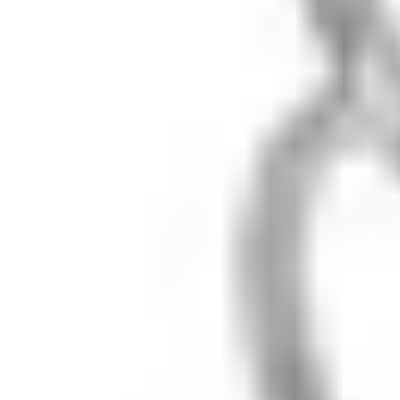
1
/
4
Добавлено в корзину
Галстук Эллада с жемчужиной
серебро · жемчуг
9 000 ₽ × 1
В корзину
Быстрый заказ
lunalu
Серебро 925° и натуральные камни. Ювелирный бренд
из Москвы, с 2018 года.
Шоурум: ул. Тверская 20/1с1
Вт, Чт, Сб · 11:00–20:00
В другие дни — по
предварительной
записи
+7 (909) 694-70-99
Каталог
Кольца
Серьги
Колье
Браслеты
Sale
Помощь