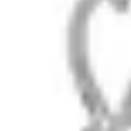
Бренд
О Lunalu
Журнал
Гид по камням
Мастер-классы
Шоурум
Связь
zabota@lunalu.ru
+7 (909) 694-70-99
Telegram
Max
© 2018–2026 LUNALU
visa
mc
мир
sbp
Политика
·
Оферта