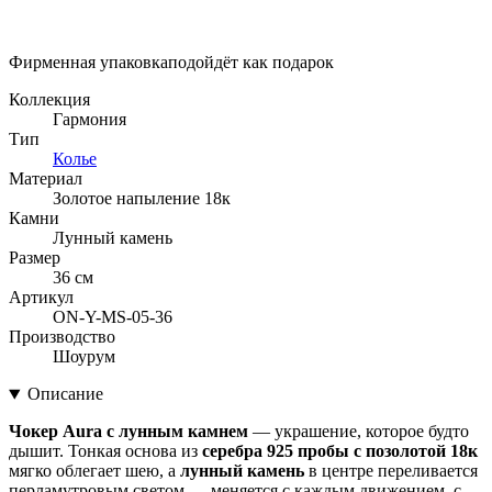
Фирменная упаковка
подойдёт как подарок
Коллекция
Гармония
Тип
Колье
Материал
Золотое напыление 18к
Камни
Лунный камень
Размер
36 см
Артикул
ON-Y-MS-05-36
Производство
Шоурум
Описание
Чокер Aura с лунным камнем
— украшение, которое будто
дышит. Тонкая основа из
серебра 925 пробы с позолотой 18к
мягко облегает шею, а
лунный камень
в центре переливается
перламутровым светом — меняется с каждым движением, с