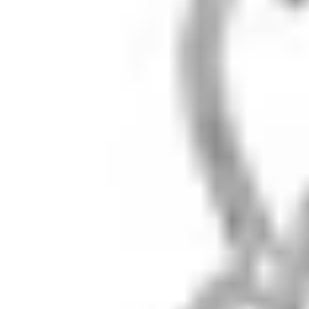
Серебро 925° и натуральные камни. Ювелирный бренд
из Москвы, с 2018 года.
Шоурум: ул. Тверская 20/1с1
Вт, Чт, Сб · 11:00–20:00
В другие дни — по
предварительной
записи
+7 (909) 694-70-99
Каталог
Кольца
Серьги
Колье
Браслеты
Sale
Помощь
Доставка
Размер кольца
Возврат
Уход за серебром
FAQ