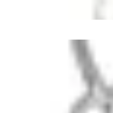
Быстрый просмотр
Чокер Равновесие с лабрадоритом
серебро · лабрадорит
10 500 ₽
Быстрый просмотр
Чокер Равновесие с лабрадоритом
золотое напыление 18к · лабрадорит
10 500 ₽
Быстрый просмотр
Колье Леди Ди с лунными камнями
серебро · лунный камень
14 000 ₽
Чокер Aura с лунным камнем
12 000 ₽
В корзину
1
/
3
Добавлено в корзину
Чокер Aura с лунным камнем
золотое напыление 18к ·
лунный камень
12 000 ₽ × 1
В корзину
Быстрый заказ
lunalu