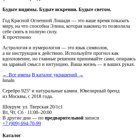
Будьте видимы. Будьте искренни. Будьте светом.
Год Красной Огненной Лошади — это ваше время показать
миру, на что способна Элина, которая наконец-то позволила
себе сиять в полную силу.
К прочтению
Астрология и нумерология — это язык символов,
а не инструкция к действию. Используйте прогноз как
вдохновение, но главные решения принимайте сами, опираясь
на здравый смысл и интуицию. Ваша жизнь — в ваших руках.
← Все имена
В каталог украшений →
lunalu
Серебро 925° и натуральные камни. Ювелирный бренд
из Москвы, с 2018 года.
Шоурум: ул. Тверская 20/1с1
Вт, Чт, Сб · 11:00–20:00
В другие дни — по
предварительной
записи
+7 (909) 694-70-99
Каталог