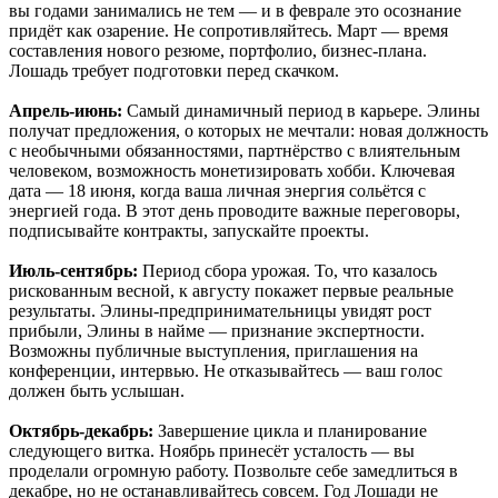
вы годами занимались не тем — и в феврале это осознание
придёт как озарение. Не сопротивляйтесь. Март — время
составления нового резюме, портфолио, бизнес-плана.
Лошадь требует подготовки перед скачком.
Апрель-июнь:
Самый динамичный период в карьере. Элины
получат предложения, о которых не мечтали: новая должность
с необычными обязанностями, партнёрство с влиятельным
человеком, возможность монетизировать хобби. Ключевая
дата — 18 июня, когда ваша личная энергия сольётся с
энергией года. В этот день проводите важные переговоры,
подписывайте контракты, запускайте проекты.
Июль-сентябрь:
Период сбора урожая. То, что казалось
рискованным весной, к августу покажет первые реальные
результаты. Элины-предпринимательницы увидят рост
прибыли, Элины в найме — признание экспертности.
Возможны публичные выступления, приглашения на
конференции, интервью. Не отказывайтесь — ваш голос
должен быть услышан.
Октябрь-декабрь:
Завершение цикла и планирование
следующего витка. Ноябрь принесёт усталость — вы
проделали огромную работу. Позвольте себе замедлиться в
декабре, но не останавливайтесь совсем. Год Лошади не