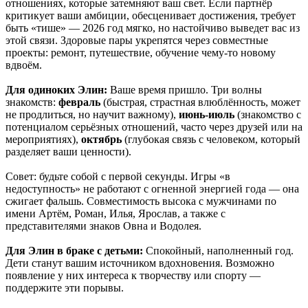
отношениях, которые затемняют ваш свет. Если партнёр
критикует ваши амбиции, обесценивает достижения, требует
быть «тише» — 2026 год мягко, но настойчиво выведет вас из
этой связи. Здоровые пары укрепятся через совместные
проекты: ремонт, путешествие, обучение чему-то новому
вдвоём.
Для одиноких Элин:
Ваше время пришло. Три волны
знакомств:
февраль
(быстрая, страстная влюблённость, может
не продлиться, но научит важному),
июнь-июль
(знакомство с
потенциалом серьёзных отношений, часто через друзей или на
мероприятиях),
октябрь
(глубокая связь с человеком, который
разделяет ваши ценности).
Совет: будьте собой с первой секунды. Игры «в
недоступность» не работают с огненной энергией года — она
сжигает фальшь. Совместимость высока с мужчинами по
имени Артём, Роман, Илья, Ярослав, а также с
представителями знаков Овна и Водолея.
Для Элин в браке с детьми:
Спокойный, наполненный год.
Дети станут вашим источником вдохновения. Возможно
появление у них интереса к творчеству или спорту —
поддержите эти порывы.