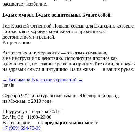
расцветает изобилие.
Будьте мудры. Будьте решительны. Будьте собой.
Год Красной Огненной Лошади создан для Екатерин, которые
готовы взять корону своей жизни и править ею с
достоинством и грацией.
К прочтению
Астрология и нумерология — это язык символов,
а не инструкция к действию. Используйте прогноз как
вдохновение, но главные решения принимайте сами, опираясь
на здравый смысл и интуицию. Ваша жизнь — в ваших руках.
← Все имена
В каталог украшений →
lunalu
Серебро 925° и натуральные камни. Ювелирный бренд
из Москвы, с 2018 года.
Шоурум: ул. Тверская 20/1с1
Вт, Чт, Сб · 11:00–20:00
В другие дни — по
предварительной
записи
+7 (909) 694-70-99