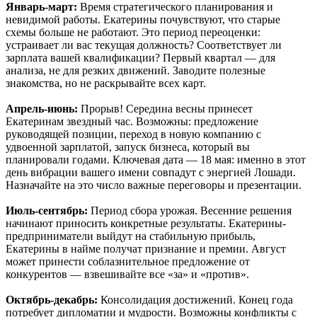
Январь-март:
Время стратегического планирования и
невидимой работы. Екатерины почувствуют, что старые
схемы больше не работают. Это период переоценки:
устраивает ли вас текущая должность? Соответствует ли
зарплата вашей квалификации? Первый квартал — для
анализа, не для резких движений. Заводите полезные
знакомства, но не раскрывайте всех карт.
Апрель-июнь:
Прорыв! Середина весны принесет
Екатеринам звездный час. Возможны: предложение
руководящей позиции, переход в новую компанию с
удвоенной зарплатой, запуск бизнеса, который вы
планировали годами. Ключевая дата — 18 мая: именно в этот
день вибрации вашего имени совпадут с энергией Лошади.
Назначайте на это число важные переговоры и презентации.
Июль-сентябрь:
Период сбора урожая. Весенние решения
начинают приносить конкретные результаты. Екатерины-
предприниматели выйдут на стабильную прибыль,
Екатерины в найме получат признание и премии. Август
может принести соблазнительное предложение от
конкурентов — взвешивайте все «за» и «против».
Октябрь-декабрь:
Консолидация достижений. Конец года
потребует дипломатии и мудрости. Возможны конфликты с