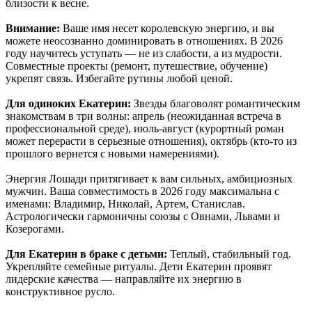
близости к весне.
Внимание:
Ваше имя несет королевскую энергию, и вы
можете неосознанно доминировать в отношениях. В 2026
году научитесь уступать — не из слабости, а из мудрости.
Совместные проекты (ремонт, путешествие, обучение)
укрепят связь. Избегайте рутины любой ценой.
Для одиноких Екатерин:
Звезды благоволят романтическим
знакомствам в три волны: апрель (неожиданная встреча в
профессиональной среде), июль-август (курортный роман
может перерасти в серьезные отношения), октябрь (кто-то из
прошлого вернется с новыми намерениями).
Энергия Лошади притягивает к вам сильных, амбициозных
мужчин. Ваша совместимость в 2026 году максимальна с
именами: Владимир, Николай, Артем, Станислав.
Астрологически гармоничны союзы с Овнами, Львами и
Козерогами.
Для Екатерин в браке с детьми:
Теплый, стабильный год.
Укрепляйте семейные ритуалы. Дети Екатерин проявят
лидерские качества — направляйте их энергию в
конструктивное русло.