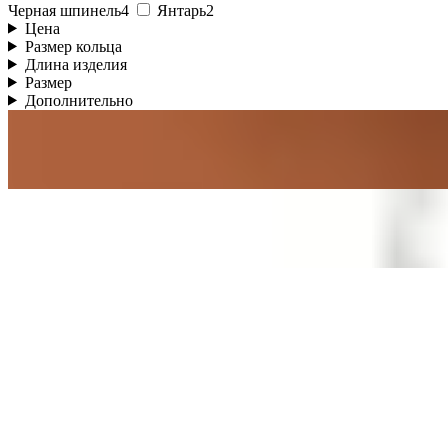
Черная шпинель
4
Янтарь
2
Цена
Размер кольца
Длина изделия
Размер
Дополнительно
Быстрый просмотр
Бодичейн Баланс с лабрадоритами
золотое напыление 18к · лабрадорит
26 000 ₽
Быстрый просмотр
Чокер Равновесие с лабрадоритом
серебро · лабрадорит
10 500 ₽
Быстрый просмотр
Чокер Равновесие с лабрадоритом
золотое напыление 18к · лабрадорит
10 500 ₽
new
Быстрый просмотр
Кольцо Гармония с лунным камнем
серебро · лунный камень
9 400 ₽
new
Быстрый просмотр