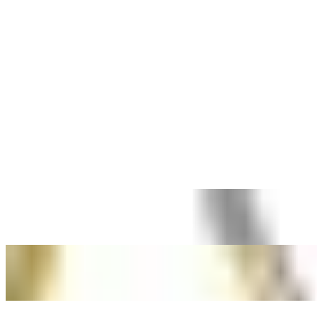
10 500 ₽
Быстрый просмотр
Серьги-кольца с жемчугом
золотое напыление 18к · жемчуг
10 500 ₽
Быстрый просмотр
Кольцо Crystal с топазом
позолоченное серебро 999 · топаз
10 800 ₽
Быстрый просмотр
Кольцо Киото
позолоченное серебро 999 · фианит
9 000 ₽
Быстрый просмотр
Колье Леди Ди с лунными камнями
серебро · лунный камень
14 000 ₽
Быстрый просмотр
Колье Леди Ди с лунными камнями
золотое напыление 18к · лунный камень
14 000 ₽
Быстрый просмотр