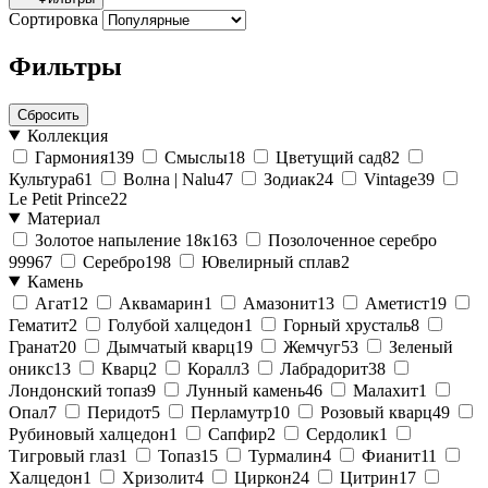
Сортировка
Фильтры
Сбросить
Коллекция
Гармония
139
Смыслы
18
Цветущий сад
82
Культура
61
Волна | Nalu
47
Зодиак
24
Vintage
39
Le Petit Prince
22
Материал
Золотое напыление 18к
163
Позолоченное серебро
999
67
Серебро
198
Ювелирный сплав
2
Камень
Агат
12
Аквамарин
1
Амазонит
13
Аметист
19
Гематит
2
Голубой халцедон
1
Горный хрусталь
8
Гранат
20
Дымчатый кварц
19
Жемчуг
53
Зеленый
оникс
13
Кварц
2
Коралл
3
Лабрадорит
38
Лондонский топаз
9
Лунный камень
46
Малахит
1
Опал
7
Перидот
5
Перламутр
10
Розовый кварц
49
Рубиновый халцедон
1
Сапфир
2
Сердолик
1
Тигровый глаз
1
Топаз
15
Турмалин
4
Фианит
11
Халцедон
1
Хризолит
4
Циркон
24
Цитрин
17